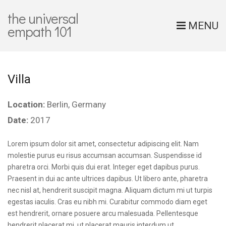
the universal
MENU
empath 101
Villa
Location:
Berlin, Germany
Date:
2017
Lorem ipsum dolor sit amet, consectetur adipiscing elit. Nam
molestie purus eu risus accumsan accumsan. Suspendisse id
pharetra orci. Morbi quis dui erat. Integer eget dapibus purus.
Praesent in dui ac ante ultrices dapibus. Ut libero ante, pharetra
nec nisl at, hendrerit suscipit magna. Aliquam dictum mi ut turpis
egestas iaculis. Cras eu nibh mi. Curabitur commodo diam eget
est hendrerit, ornare posuere arcu malesuada. Pellentesque
hendrerit placerat mi, ut placerat mauris interdum ut.