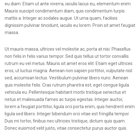
eu diam. Etiam ut ante viverra, iaculis lacus eu, elementum enim.
Mauris suscipit condimentum diam, quis condimentum turpis
mattis a. Integer ac sodales augue. Ut urna quam, facilisis
dignissim pulvinar tincidunt, iaculis eu lorem. Proin sit amet feugiat
massa.
Ut mauris massa, ultrices vel molestie ac, porta at nisi. Phasellus
non felis in felis varius tempor. Sed quis tellus ut tortor convallis
rutrum eu vel metus. Mauris sit amet eros elit. Etiam eget ultrices
eros, ut luctus magna. Aenean non sapien porttitor, vulputate nisl
sed, accumsan lectus. Vestibulum pulvinar libero nunc. Aenean
quis molestie felis. Cras rutrum pharetra est, eget congue ligula
vehicula eu. Pellentesque habitant morbi tristique senectus et
netus et malesuada fames ac turpis egestas. Integer auctor,
lorem a feugiat porttitor, ligula orci porta enim, quis hendrerit enim
ligula sed libero. Integer bibendum orci vitae est fringilla tempor.
Duis mi tortor, finibus nec ultricies tristique, dictum quis quam.
Donec euismod velit justo, vitae consectetur purus auctor quis.